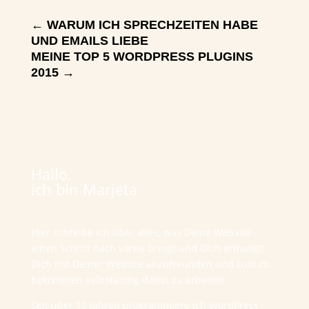
←
WARUM ICH SPRECHZEITEN HABE
UND EMAILS LIEBE
MEINE TOP 5 WORDPRESS PLUGINS
2015
→
Hallo,
ich bin Marjeta
Hier schreibe ich über alles, was Deine Website
einen Schritt nach vorne bringt und Dich ermutigt
Dich mit Deiner Website anzufreunden und Lust zu
bekommen selbständig damit zu arbeiten.
Seit über 15 Jahren programmiere ich WordPress