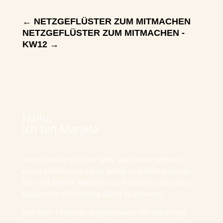
←
NETZGEFLÜSTER ZUM MITMACHEN
NETZGEFLÜSTER ZUM MITMACHEN -
KW12
→
Hallo,
ich bin Marjeta
Hier schreibe ich über alles, was Deine Website
einen Schritt nach vorne bringt und Dich ermutigt
Dich mit Deiner Website anzufreunden und Lust zu
bekommen selbständig damit zu arbeiten.
Seit über 15 Jahren programmiere ich WordPress