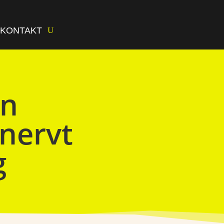
KONTAKT
an
nervt
g