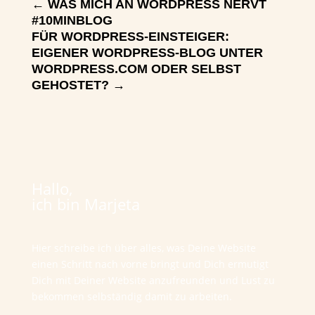
←
WAS MICH AN WORDPRESS NERVT
#10MINBLOG
FÜR WORDPRESS-EINSTEIGER:
EIGENER WORDPRESS-BLOG UNTER
WORDPRESS.COM ODER SELBST
GEHOSTET?
→
Hallo,
ich bin Marjeta
Hier schreibe ich über alles, was Deine Website
einen Schritt nach vorne bringt und Dich ermutigt
Dich mit Deiner Website anzufreunden und Lust zu
bekommen selbständig damit zu arbeiten.