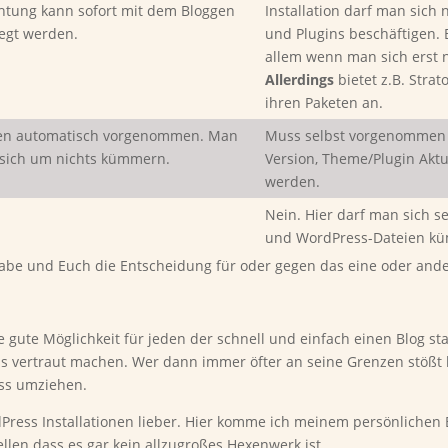
chtung kann sofort mit dem Bloggen
Installation darf man sich
legt werden.
und Plugins beschäftigen. B
allem wenn man sich erst 
Allerdings
bietet z.B. Strat
ihren Paketen an.
n automatisch vorgenommen. Man
Muss selbst vorgenommen 
sich um nichts kümmern.
Version, Theme/Plugin Akt
werden.
Nein. Hier darf man sich s
und WordPress-Dateien k
n habe und Euch die Entscheidung für oder gegen das eine oder ande
e gute Möglichkeit für jeden der schnell und einfach einen Blog s
ss vertraut machen. Wer dann immer öfter an seine Grenzen stößt
ess umziehen.
Press Installationen lieber. Hier komme ich meinem persönlichen 
ellen dass es gar kein allzugroßes Hexenwerk ist.