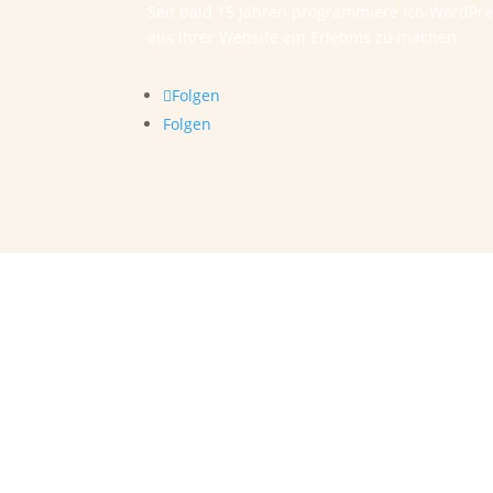
Seit bald 15 Jahren programmiere ich WordPr
aus ihrer Website ein Erlebnis zu machen.
Folgen
Folgen
Bürozeiten
Montag – Donnerstag,
jeweils von 8.00 – 17.00 Uhr.
Freitags
ist mein persönlicher „Production-
Day“, daher an diesem Tag kein