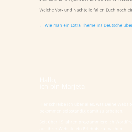
Welche Vor- und Nachteile fallen Euch noch ei
←
Wie man ein Extra Theme ins Deutsche über
Hallo,
ich bin Marjeta
Hier schreibe ich über alles, was Deine Websi
bekommen selbständig damit zu arbeiten.
Seit über 15 Jahren programmiere ich WordPr
aus ihrer Website ein Erlebnis zu machen.