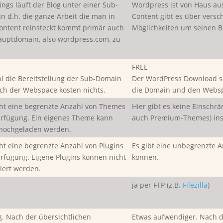
ings läuft der Blog unter einer Sub-
Wordpress ist von Haus a
n d.h. die ganze Arbeit die man in
Content gibt es über versc
ontent reinsteckt kommt primär auch
Möglichkeiten um seinen B
auptdomain, also wordpress.com, zu
FREE
l die Bereitstellung der Sub-Domain
Der WordPress Download sel
uch der Webspace kosten nichts.
die Domain und den Websp
eht eine begrenzte Anzahl von Themes
Hier gibt es keine Einschrä
erfügung. Ein eigenes Theme kann
auch Premium-Themes) inst
 hochgeladen werden.
eht eine begrenzte Anzahl von Plugins
Es gibt eine unbegrenzte A
erfügung. Eigene Plugins können nicht
können.
liert werden.
ja per FTP (z.B.
Filezilla
)
g. Nach der übersichtlichen
Etwas aufwendiger. Nach 