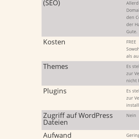
(SEO)
Allerd
Domai
den C
der H
Gute.
Kosten
FREE
Sowoh
als a
Themes
Es st
zur V
nicht
Plugins
Es st
zur V
instal
Zugriff auf WordPress
Nein
Dateien
Aufwand
Gerin