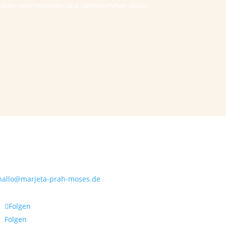
he Unternehmerinnen und Unternehmer dabei,
Kontakt
hallo@marjeta-prah-moses.de
Folgen
Folgen