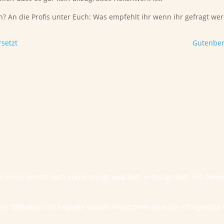
n? An die Profis unter Euch: Was empfehlt ihr wenn ihr gefragt w
setzt
Gutenber
te einen Schritt nach vorne bringt und Dich ermutigt Dich mit Dei
ess Websites und begleite sowohl Newcomer als auch erfolgreic