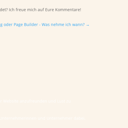
erdet? Ich freue mich auf Eure Kommentare!
g oder Page Builder - Was nehme ich wann?
→
ner Website anzufreunden und Lust zu
he Unternehmerinnen und Unternehmer dabei,