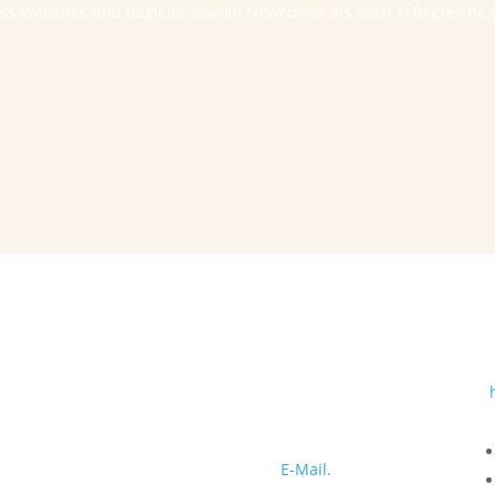
ess Websites und begleite sowohl Newcomer als auch erfolgreic
Sprechzeiten
nach Terminabsprache
Erstkontakt
Erstkontakt bitte immer per
E-Mail.