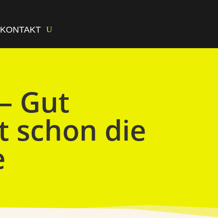
KONTAKT
– Gut
st schon die
e