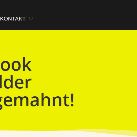
KONTAKT
book
lder
gemahnt!