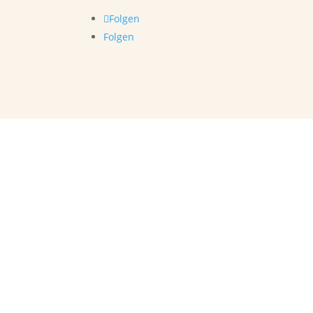
Folgen
Folgen
Bürozeiten
Montag – Donnerstag,
jeweils von 8.00 – 17.00 Uhr.
Freitags
ist mein persönlicher „Production-
Day“, daher an diesem Tag kein
Kundenkontakt.