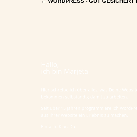
←
WORDPRESS - GUT GESICHERT I
Hallo,
ich bin Marjeta
Hier schreibe ich über alles, was Deine Websi
bekommen selbständig damit zu arbeiten.
Seit über 15 Jahren programmiere ich WordPr
aus ihrer Website ein Erlebnis zu machen.
Einfach. Klar. Du.