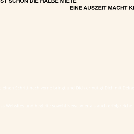
ST SCHON DIE HALBE MIETE
EINE AUSZEIT MACHT K
te einen Schritt nach vorne bringt und Dich ermutigt Dich mit Dei
ess Websites und begleite sowohl Newcomer als auch erfolgreic