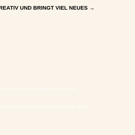
REATIV UND BRINGT VIEL NEUES
→
ner Website anzufreunden und Lust zu
he Unternehmerinnen und Unternehmer dabei,