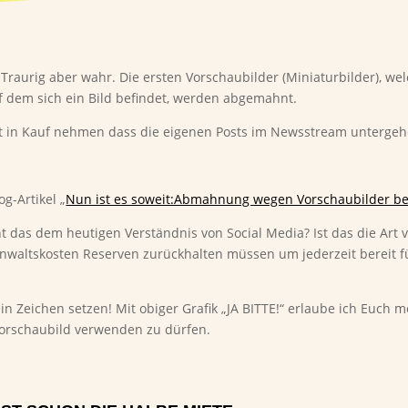
Traurig aber wahr. Die ersten Vorschaubilder (Miniaturbilder), w
f dem sich ein Bild befindet, werden abgemahnt.
it in Kauf nehmen dass die eigenen Posts im Newsstream unterge
g-Artikel „
Nun ist es soweit:Abmahnung wegen Vorschaubilder bei
icht das dem heutigen Verständnis von Social Media? Ist das die Ar
waltskosten Reserven zurückhalten müssen um jederzeit bereit 
 Zeichen setzen! Mit obiger Grafik „JA BITTE!“ erlaube ich Euch me
Vorschaubild verwenden zu dürfen.