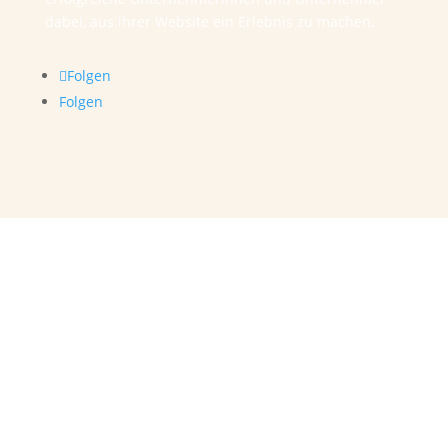
dabei, aus ihrer Website ein Erlebnis zu machen.
Folgen
Folgen
Bürozeiten
Montag – Donnerstag,
jeweils von 8.00 – 17.00 Uhr.
Freitags
ist mein persönlicher „Production-Day“,
daher an diesem Tag kein Kundenkontakt.