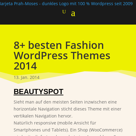
8+ besten Fashion
WordPress Themes
2014
13. Jan. 2014
BEAUTYSPOT
Sieht man auf den meisten Seiten inzwischen eine
horizontale Navigation sticht dieses Theme mit einer
vertikalen Navigation hervor.
Natürlich responsive (mobile Ansicht für
Smartphones und Tablets). Ein Shop (WooCommerce)