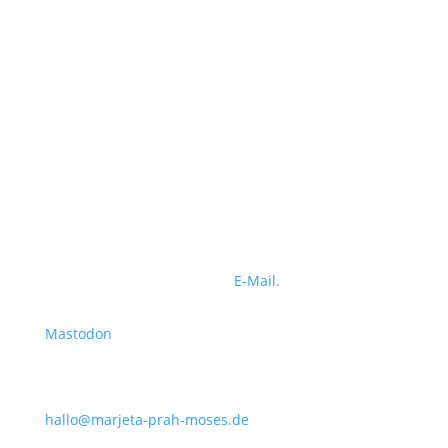
Bürozeiten
Montag – Donnerstag,
jeweils von 8.00 – 17.00 Uhr.
Freitags
ist mein persönlicher „Production-Day“,
daher an diesem Tag kein Kundenkontakt.
Sprechzeiten
nach Terminabsprache
Erstkontakt
Erstkontakt bitte immer per
E-Mail.
Mastodon
Kontakt
hallo@marjeta-prah-moses.de