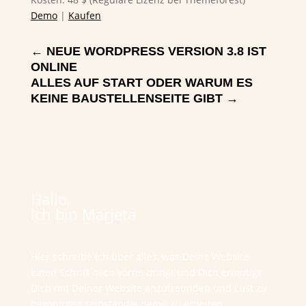
Demo
|
Kaufen
←
NEUE WORDPRESS VERSION 3.8 IST
ONLINE
ALLES AUF START ODER WARUM ES
KEINE BAUSTELLENSEITE GIBT
→
Hallo,
ich bin Marjeta
Hier schreibe ich über alles, was Deine Website
einen Schritt nach vorne bringt und Dich ermutigt
Dich mit Deiner Website anzufreunden und Lust zu
bekommen selbständig damit zu arbeiten.