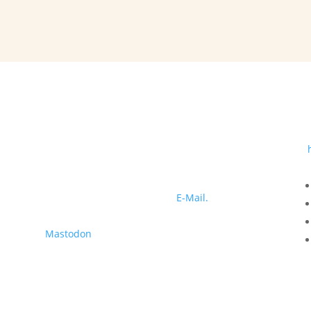
Sprechzeiten
nach Terminabsprache
Erstkontakt
Erstkontakt bitte immer per
E-Mail.
Mastodon