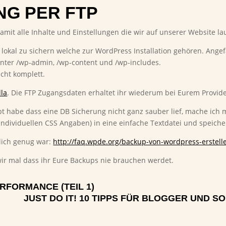
NG PER FTP
mit alle Inhalte und Einstellungen die wir auf unserer Website l
en lokal zu sichern welche zur WordPress Installation gehören. Ange
unter /wp-admin, /wp-content und /wp-includes.
icht komplett.
lla
. Die FTP Zugangsdaten erhaltet ihr wiederum bei Eurem Provid
ebt habe dass eine DB Sicherung nicht ganz sauber lief, mache ic
dividuellen CSS Angaben) in eine einfache Textdatei und speichere 
rlich genug war:
http://faq.wpde.org/backup-von-wordpress-erstell
ir mal dass ihr Eure Backups nie brauchen werdet.
RFORMANCE (TEIL 1)
JUST DO IT! 10 TIPPS FÜR BLOGGER UND 