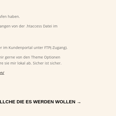
aufen haben.
fangen von der .htaccess Datei im
er im Kundenportal unter FTP(-Zugang).
h mir gerne von den Theme Optionen
sie mir lokal ab. Sicher ist sicher.
en/
SOLLCHE DIE ES WERDEN WOLLEN
→