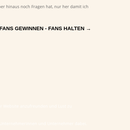
er hinaus noch Fragen hat, nur her damit ich
FANS GEWINNEN - FANS HALTEN
→
ner Website anzufreunden und Lust zu
he Unternehmerinnen und Unternehmer dabei,