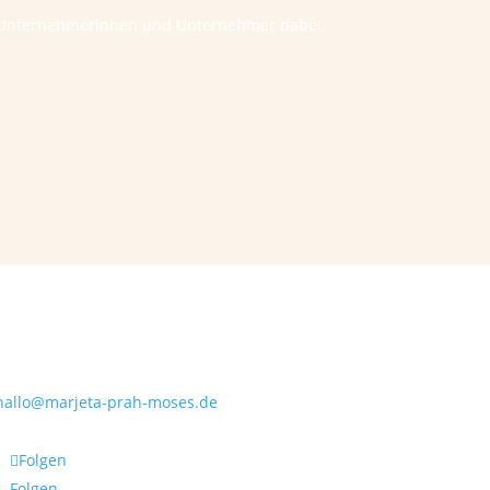
he Unternehmerinnen und Unternehmer dabei,
Kontakt
hallo@marjeta-prah-moses.de
Folgen
Folgen