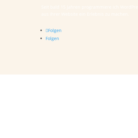
Seit bald 15 Jahren programmiere ich WordPr
aus ihrer Website ein Erlebnis zu machen.
Folgen
Folgen
Bürozeiten
Montag – Donnerstag,
jeweils von 8.00 – 17.00 Uhr.
Freitags
ist mein persönlicher „Production-