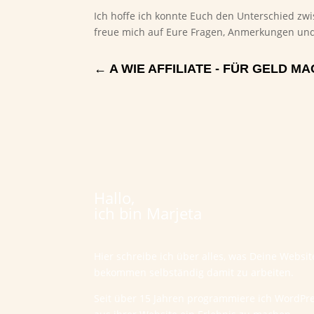
Ich hoffe ich konnte Euch den Unterschied zw
freue mich auf Eure Fragen, Anmerkungen und
←
A WIE AFFILIATE - FÜR GELD MA
Hallo,
ich bin Marjeta
Hier schreibe ich über alles, was Deine Websi
bekommen selbständig damit zu arbeiten.
Seit über 15 Jahren programmiere ich WordPr