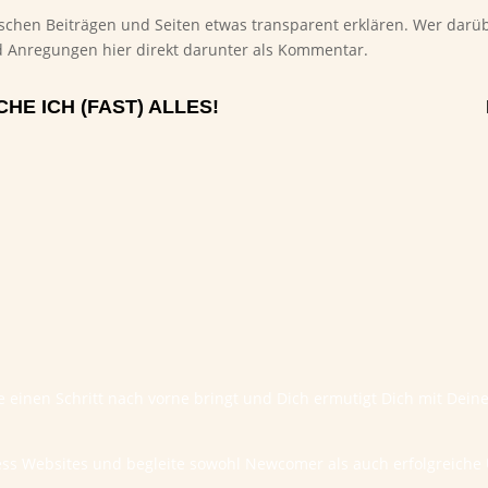
ischen Beiträgen und Seiten etwas transparent erklären. Wer darüb
 Anregungen hier direkt darunter als Kommentar.
CHE ICH (FAST) ALLES!
te einen Schritt nach vorne bringt und Dich ermutigt Dich mit Dei
ess Websites und begleite sowohl Newcomer als auch erfolgreic