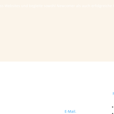
ess Websites und begleite sowohl Newcomer als auch erfolgreic
Sprechzeiten
nach Terminabsprache
Erstkontakt
Erstkontakt bitte immer per
E-Mail.